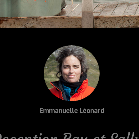
Emmanuelle Léonard