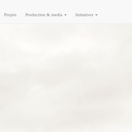
Projets
Production & media
Initiatives