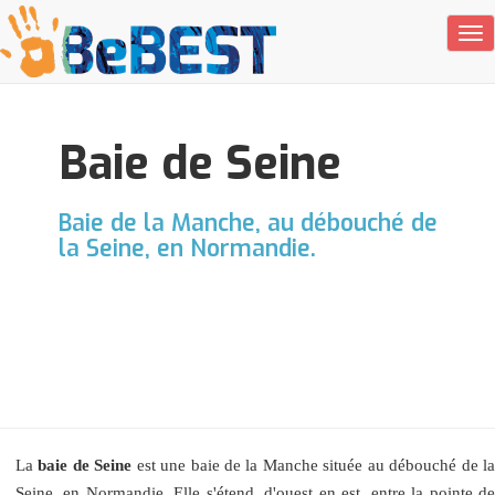
Tog
Baie de Seine
Baie de la Manche, au débouché de
la Seine, en Normandie.
La
baie de Seine
est une baie de la Manche située au débouché de l
Seine, en Normandie. Elle s'étend, d'ouest en est, entre la pointe de