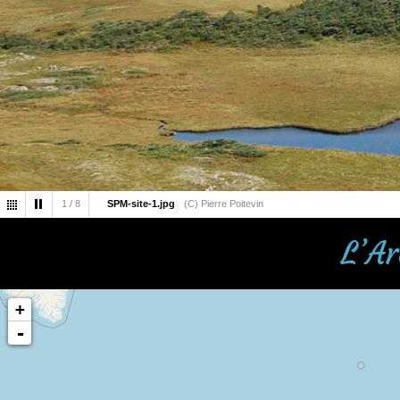
1
/
8
SPM-site-1.jpg
(C) Pierre Poitevin
L’Ar
+
-