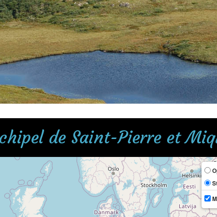
chipel de Saint-Pierre et Mi
O
S
M