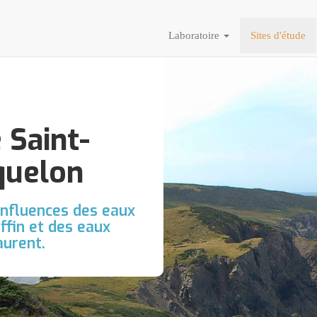
Laboratoire
Sites d'étude
 Saint-
quelon
 influences des eaux
ffin et des eaux
aurent.