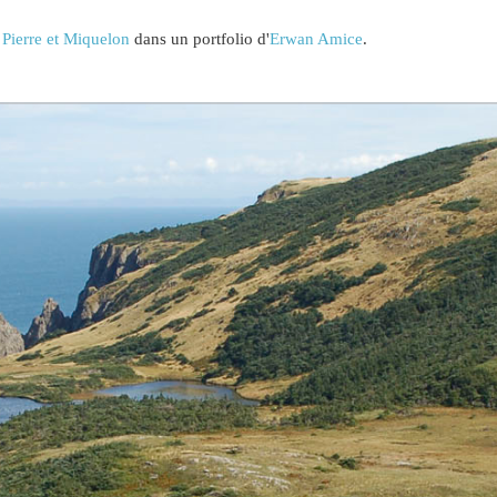
 Pierre et Miquelon
dans un portfolio d'
Erwan Amice
.