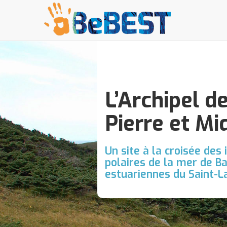
L’Archipel de
Pierre et Mi
Un site à la croisée des
polaires de la mer de Ba
estuariennes du Saint-L