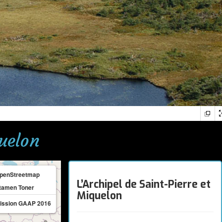
quelon
penStreetmap
L’Archipel de Saint-Pierre et
tamen Toner
Miquelon
ission GAAP 2016